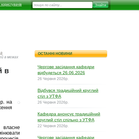
 користувачів
ра
ОСТАННІ НОВИНИ
ей в межах
Чергове засідання кафедри
й в
відбудеться 26.06.2026
26 Червня 2026р.
Відбувся традиційний круглий
стіл з УТФА
р. на
26 Червня 2026р.
ження
Кафедра анонсує традиційний
круглий стіл спільно з УТФА
22 Червня 2026р.
и власне
мінювати
Чергове засідання кафедри
роцесів,