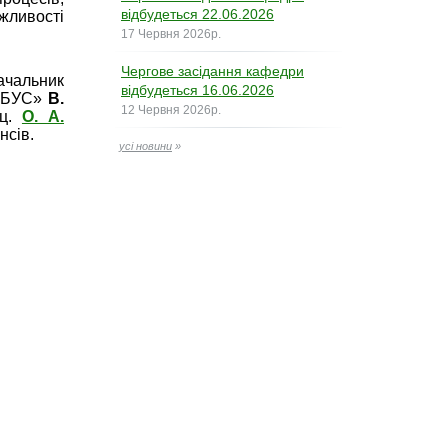
відбудеться 22.06.2026
жливості
17 Червня 2026р.
Чергове засідання кафедри
ачальник
відбудеться 16.06.2026
ЛОБУС»
В.
12 Червня 2026р.
оц.
О. А.
нсів.
усі новини
»