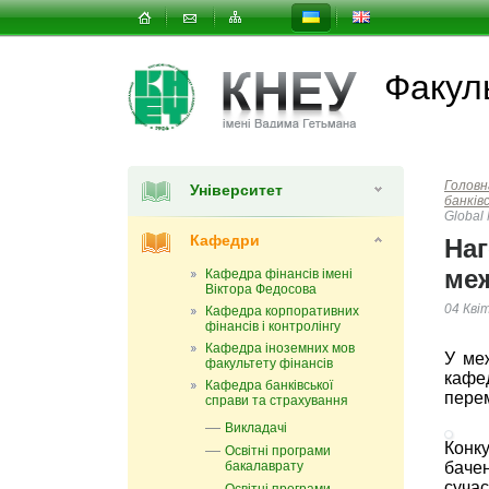
Факуль
Головн
Університет
банків
Global
Кафедри
Наг
меж
Кафедра фінансів імені
Віктора Федосова
04 Кві
Кафедра корпоративних
фінансів і контролінгу
Кафедра іноземних мов
У ме
факультету фінансів
кафе
Кафедра банківської
перем
справи та страхування
Викладачі
Конк
Освітні програми
бакалаврату
баче
суча