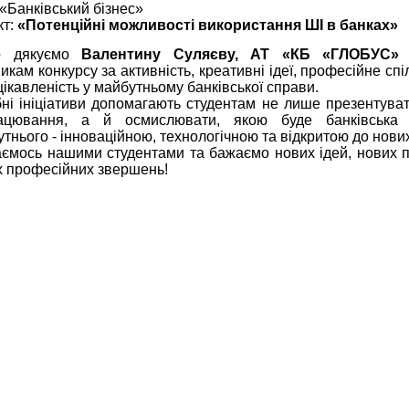
«Банківський бізнес»
кт:
«Потенційні можливості використання ШІ в банках»
о дякуємо
Валентину Суляєву, АТ «КБ «ГЛОБУС»
т
икам конкурсу за активність, креативні ідеї, професійне сп
цікавленість у майбутньому банківської справи.
ні ініціативи допомагають студентам не лише презентуват
ацювання, а й осмислювати, якою буде банківська 
тнього - інноваційною, технологічною та відкритою до нови
ємось нашими студентами та бажаємо нових ідей, нових п
х професійних звершень!