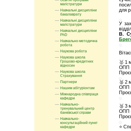
Освітні програми
магістратури
посил
для р
Навчальні дисципліни
бакалаврату
Навчальні дисципліни
У за
магістратури
відд
Навчальні дисципліни
В. С
PhD
Брег
Навчально-методична
робота
Наукова робота
Вітає
Наукова школа
Грошово-кредитних
🥇 1 
відносин
ОПП 
Наукова школа
Проє
Страхування
🥈 2 
Партнери
ОПП 
Нашим абітурієнтам
Проє
Міжнародна співпраця
кафедри
Навчально-
🥉 3 
тренувальний центр
ОПП 
банківської справи
Проє
Навчально-
консультаційний пункт
⭐ Спе
кафедри