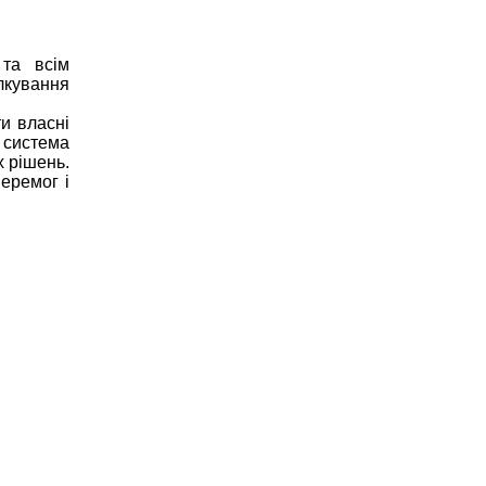
а всім
ілкування
и власні
система
х рішень.
еремог і