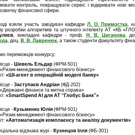
ювати контроль, покращувати сервіс і відкривати нові мо
озвитку фінансової сфери.
ході взяли участь завідувач кафедри
Л. О. Примостка
, н
ілу розробки алгоритмів та штучного інтелекту АТ «КБ «Г
уляєв
, викладачі кафедри - проф.
Н. В. Циганова
, д
еда
, доц.
В. В. Лавренюк
, а також студенти факультету фіна
мо переможців конкурсу:
місце -
Шевель Ельдар
(ФРМ-501)
«Ризик-менеджмент фінансового бізнесу»
кт:
«ШІ-агент в операційній моделі банку»
місце -
Заступаєв Андріан
(ФД-202)
«Державні фінанси та митна справа»
кт:
«SmartSpend AI для АТ “Глобус Банк”»
місце -
Кузьменко Юлія
(ФРМ-501)
«Ризик-менеджмент фінансового бізнесу»
кт:
«Автоматизація комплаєнсу та аналізу документів»
ціальна відзнака журі -
Кузнецов Ілля
(ФБ-301)