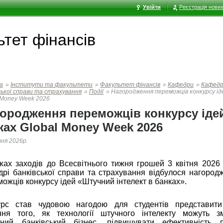
Увійти
Реєстрація нових
тет фінансів
а
»
Інститути та факультети
»
Факультет фінансів
»
Кафедри
»
Кафед
ської справи та страхування
»
Події
»
Нагородження переможців конкурсу ід
 Money Week 2026
ородження переможців конкурсу іде
ах Global Money Week 2026
тня 2026р.
жах заходів до Всесвітнього тижня грошей 3 квітня 2026 
дрі банківської справи та страхування відбулося нагород
ожців конкурсу ідей «Штучний інтелект в банках».
урс став чудовою нагодою для студентів представит
ння того, як технології штучного інтелекту можуть з
сний банківський бізнес, підвищувати ефективність п