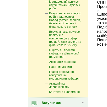
Міжнародний конкурс
ОПП 
студентських наукових
Проє
робіт
Всеукраїнський конкурс
Щир
робіт талановитої
учасн
молоді у сфері грошей,
та за
банківської справи і
фінансового бізнесу
Подіб
напр
Всеукраїнська науково-
практична
майбу
конференція у сфері
Пиша
грошей, банківського та
нови
фінансового бізнесу
Ініціативні проєкти
кафедри з фінансової
грамотності
Аспіранти кафедри
Наші випускники
Графік проведення
консультацій
викладачами кафедри
Академічна
доброчесність
Контактна інформація
Вступникам