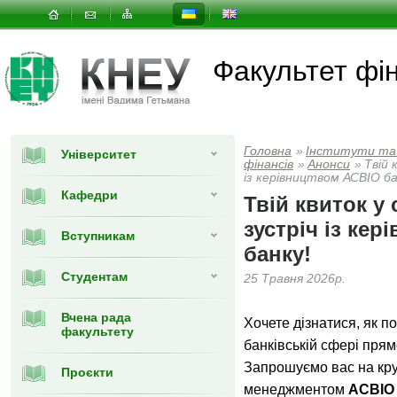
Факультет фін
Головна
»
Інститути та
Університет
фінансів
»
Анонси
»
Твій 
із керівництвом АСВІО ба
Кафедри
Твій квиток у 
зустріч із ке
Вступникам
банку!
Студентам
25 Травня 2026р.
Вчена рада
Хочете дізнатися, як п
факультету
банківській сфері прям
Запрошуємо вас на крут
Проєкти
менеджментом
АСВІО