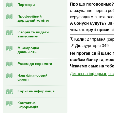
Про що поговоримо?
Партнери
стажування, перша робо
Професійний
керує одним із технолог
дорадчий комітет
А бонуси будуть?
Зві
чекають
круті призи
ві
Історія та видатні
випускники
🗓
Коли:
27 травня (се
📍
Де:
аудиторія 049
Міжнародна
діяльність
Не проґав свій шанс
особам банку та, мож
Разом до перемоги
Чекаємо саме на теб
Детальна інформація 
Наш фінансовий
фронт
Корисна інформація
Контактна
інформація