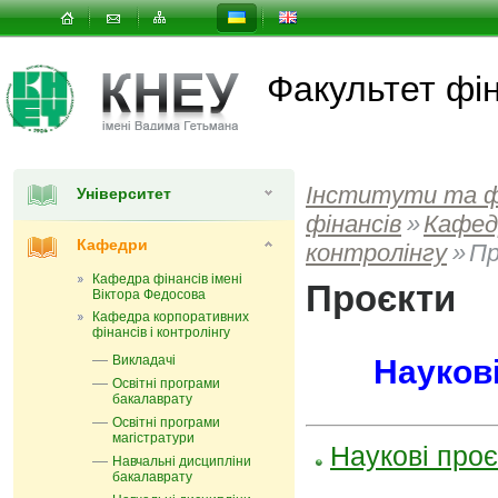
Факультет фін
Інститути та 
Університет
фінансів
»
Кафед
Кафедри
контролінгу
»
Пр
Кафедра фінансів імені
Проєкти
Віктора Федосова
Кафедра корпоративних
фінансів і контролінгу
Викладачі
Науков
Освітні програми
бакалаврату
Освітні програми
магістратури
Наукові проє
Навчальні дисципліни
бакалаврату