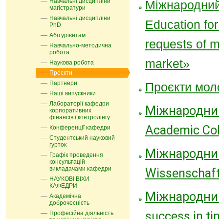
Навчальні дисципліни
Міжнародний
магістратури
Навчальні дисципліни
Education for
PhD
Абітурієнтам
requests of 
Навчально-методична
робота
market»
Наукова робота
Проєкти
Партнери
Проєкти мол
Наші випускники
Лабораторії кафедри
Міжнародни
корпоративних
фінансів і контролінгу
Academic Col
Конференції кафедри
Студентський науковий
гурток
Міжнародний
Графік проведення
консультацій
викладачами кафедри
Wissenschaft
НАУКОВІ ВІХИ
КАФЕДРИ
Міжнародний 
Академічна
доброчесність
success in ti
Професійна діяльність