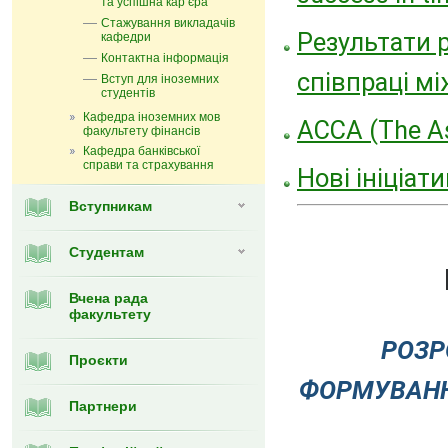
та успішна карʼєра
Стажування викладачів
Результати 
кафедри
Контактна інформація
співпраці м
Вступ для іноземних
студентів
Кафедра іноземних мов
ACCA (The As
факультету фінансів
Кафедра банківської
справи та страхування
Нові ініціа
Вступникам
Студентам
Вчена рада
факультету
РОЗР
Проєкти
ФОРМУВАН
Партнери