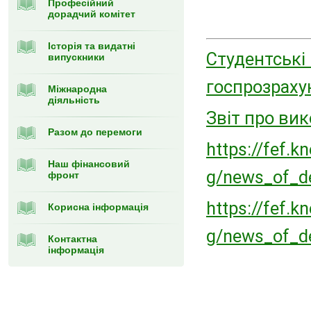
Професійний
дорадчий комітет
Історія та видатні
Студентські
випускники
госпрозраху
Міжнародна
діяльність
Звіт про ви
Разом до перемоги
https://fef.k
Наш фінансовий
g/news_of_d
фронт
https://fef.k
Корисна інформація
g/news_of_de
Контактна
інформація