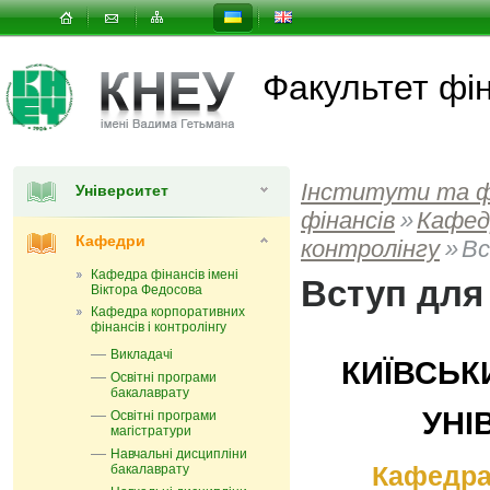
Факультет фін
Інститути та 
Університет
фінансів
»
Кафед
Кафедри
контролінгу
»
Вс
Кафедра фінансів імені
Вступ для
Віктора Федосова
Кафедра корпоративних
фінансів і контролінгу
Викладачі
КИЇВСЬК
Освітні програми
бакалаврату
УНІ
Освітні програми
магістратури
Навчальні дисципліни
Кафедра 
бакалаврату