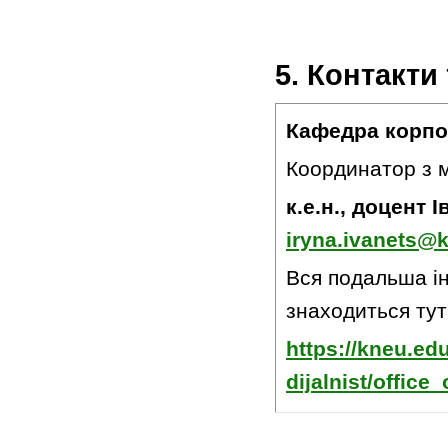
5. Контакти
Кафедра корпор
Координатор з м
к.е.н., доцент 
iryna.ivanets@
Вся подальша ін
знаходиться тут
https
://
kneu
.
ed
dijalnist
/
office
_