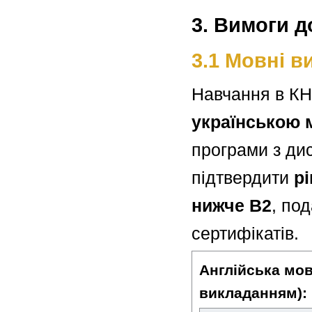
3. Вимоги д
3.1 Мовні в
Навчання в К
українською
програми з ди
підтвердити
р
нижче
B
2
, по
сертифікатів.
Англійська мов
викладанням):