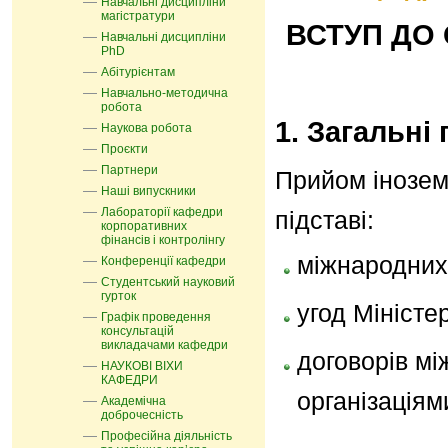
Навчальні дисципліни
магістратури
ВСТУП ДО 
Навчальні дисципліни
PhD
Абітурієнтам
Навчально-методична
робота
1. Загальні
Наукова робота
Проєкти
Партнери
Прийом інозем
Наші випускники
Лабораторії кафедри
підставі:
корпоративних
фінансів і контролінгу
міжнародних
Конференції кафедри
Студентський науковий
гурток
угод Міністер
Графік проведення
консультацій
викладачами кафедри
договорів мі
НАУКОВІ ВІХИ
КАФЕДРИ
організаціям
Академічна
доброчесність
Професійна діяльність