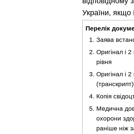
відповідному 
України, якщо
Перелік докум
Заява встан
Оригінал і 2
рівня
Оригінал і 2
(транскрипт)
Копія свідо
Медична дов
охорони здо
раніше ніж з