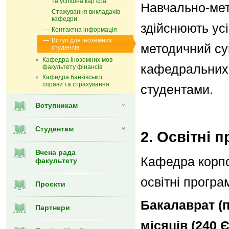
та успішна карʼєра
Навчально-мет
Стажування викладачів
кафедри
здійснюють усі
Контактна інформація
Вступ для іноземних
методичний су
студентів
Кафедра іноземних мов
кафедральних 
факультету фінансів
Кафедра банківської
справи та страхування
студентами.
Вступникам
Студентам
2. Освітні 
Вчена рада
Кафедра корпор
факультету
освітні програ
Проєкти
Бакалаврат (п
Партнери
місяців (240 