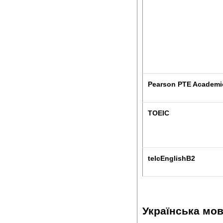
Pearson PTE Academi
TOEIC
telc
English
B
2
Українська мов