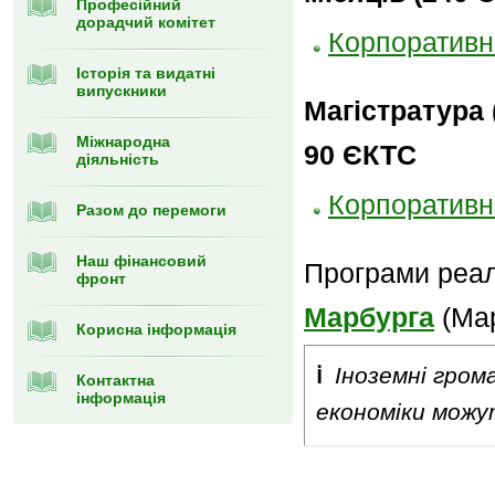
Професійний
дорадчий комітет
Корпоративн
Історія та видатні
випускники
Магістратура 
Міжнародна
90 ЄКТС
діяльність
Корпоративні
Разом до перемоги
Наш фінансовий
Програми реал
фронт
Марбурга
(Мар
Корисна інформація
ℹ
Іноземні гром
Контактна
інформація
економіки можу