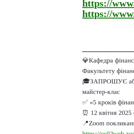
https://www
https://ww
____________
💎
Кафедра фінанс
Факультету фінан
🎓
ЗАПРОШУЄ абіту
майстер-клас
✅
«5 кроків фіна
⏰
12 квітня
2025
📍
Zoom покликан
https://us02web.z