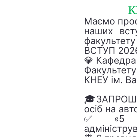
К
Маємо проф
наших вст
факультету 
ВСТУП
202
💎 Кафедра
Факультету
КНЕУ ім. В
🎓ЗАПРОШУЄ
осіб на ав
✅ «5 кр
адміністру