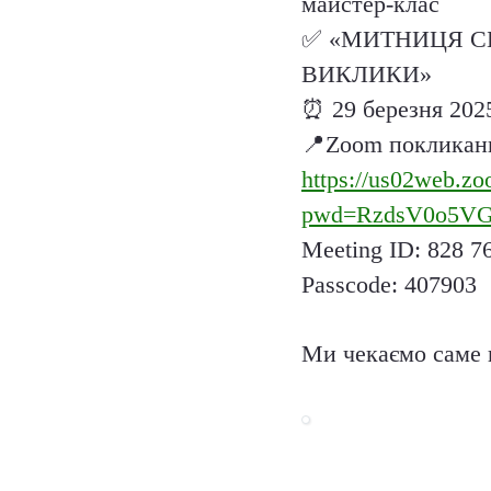
майстер-клас
✅
«МИТНИЦЯ СЬ
ВИКЛИКИ»
⏰
29 березня
202
📍
Zoom покликан
https://us02web.z
pwd=RzdsV0o5V
Meeting ID: 828
7
Passcode:
407903
Ми чекаємо саме 