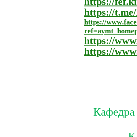
https://fef.
https://t.
https
://
www
.
fac
ref
=
aymt
_
homep
https://www
https://ww
Кафедра 
К