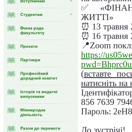
Вступникам
✅
«ФІНА
Студентам
ЖИТТІ»
⏰
13 травня
Вчена рада
факультету
⏰
16 травня
📍
Zoom покл
Проєкти
https://us05w
Партнери
pwd=Bhprc0
(
вставте по
Професійний
дорадчий комітет
натисніть на 
Ідентифікато
Історія та видатні
випускники
856 7639 794
Пароль
:
2eH
Міжнародна
діяльність
До зустрічі!
Разом до перемоги