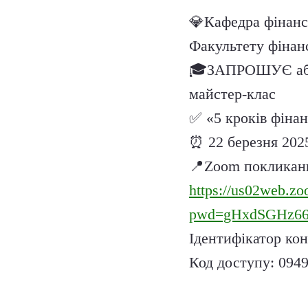
💎
Кафедра фінанс
Факультету фінан
🎓
ЗАПРОШУЄ абіту
майстер-клас
✅
«5 кроків фіна
⏰
22 березня
202
📍
Zoom покликан
https://us02web.z
pwd=gHxdSGHz66
Ідентифікатор кон
Код доступу:
094