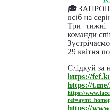
🎓
ЗАПРОШУЄ
осіб на сер
Три тижні 
команди спі
Зустрічаємос
29 квітня по
Слідкуй за 
https://fef.
https://t.
https
://
www
.
fac
ref
=
aymt
_
homep
https://www