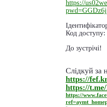
https://us02w
pwd=GGDz6j
Ідентифікато
Код доступу
До зустрічі!
Слідкуй за 
https://fef.
https://t.
https
://
www
.
fac
ref
=
aymt
_
homep