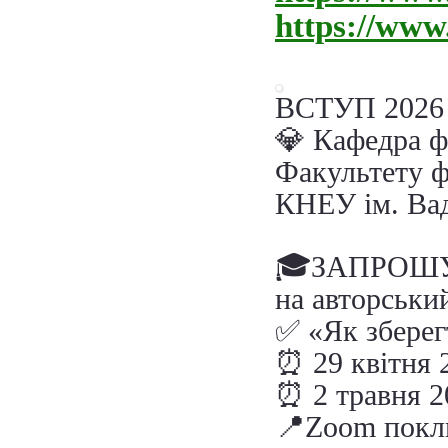
https://ww
ВСТУП
2026
💎 Кафедра ф
Факультету ф
КНЕУ ім. Ва
🎓ЗАПРОШУЄ а
на авторськи
✅ «Як збере
⏰ 29 квітня
⏰ 2 травня
2
📍Zoom покл