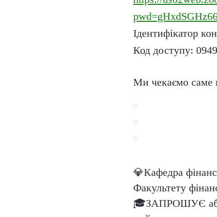
pwd=gHxdSGHz66
Ідентифікатор кон
Код доступу:
094
Ми чекаємо саме 
💎
Кафедра фінанс
Факультету фінан
🎓
ЗАПРОШУЄ абіту