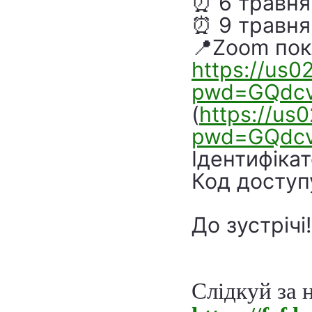
⏰ 6 травн
⏰ 9 травн
📍Zoom пок
https://us
pwd=GQdcv
(
https://us
pwd=GQdcv
Ідентифікат
Код доступ
До зустрічі!
Слідкуй за 