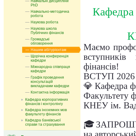
Навчальні дисципліни
PhD
Кафедра 
Навчально-методична
робота
Наукова робота
Наукова школа
К
Публічних фінансів
Громадські
обговорення
Маємо профор
Нашим абітурієнтам
вступників 
Щорічна конференція
кафедри
фінансів!
Міжнародна співпраця
кафедри
ВСТУП
2026
Графік проведення
консультацій
💎
Кафедра ф
викладачами кафедри
Контактна інформація
Факультету ф
Кафедра корпоративних
КНЕУ ім. Ва
фінансів і контролінгу
Кафедра іноземних мов
факультету фінансів
Кафедра банківської
🎓
ЗАПРОШУЄ 
справи та страхування
на авторськи