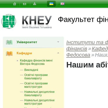
Факультет фін
Інститути та 
Університет
фінансів
»
Кафед
Кафедри
Федосова
»
Наши
Кафедра фінансів імені
Нашим абі
Віктора Федосова
Викладачі
Освітні програми
бакалаврату
Освітні програми
магістратури
Навчальні дисципліни
бакалаврату
Навчальні дисципліни
магістратури