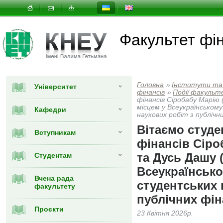
Факультет фін
Головна
»
Інститути та
Університет
фінансів
»
Події факульт
фінансів Сіробабу Марію 
місцем у Всеукраїнськом
Кафедри
наукових робіт з публічни
Вітаємо студе
Вступникам
фінансів Сіро
та Дусь Дашу (
Студентам
Всеукраїнськ
Вчена рада
студентських 
факультету
публічних фін
Проєкти
23 Квітня 2026р.