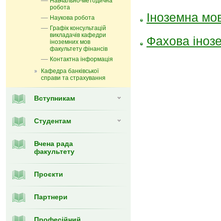
Навчально-методична
робота
Іноземна мов
Наукова робота
Графік консультацій
викладачів кафедри
Фахова інозе
іноземних мов
факультету фінансів
Контактна інформація
Кафедра банківської
справи та страхування
Вступникам
Студентам
Вчена рада
факультету
Проєкти
Партнери
Професійний