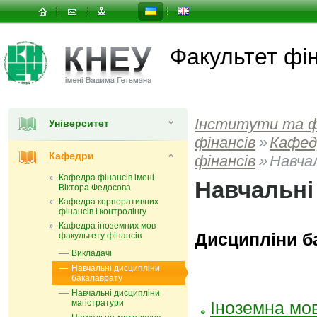
Факультет фін
Інститути та 
Університет
фінансів
»
Кафед
Кафедри
фінансів
»
Навча
Кафедра фінансів імені
Навчальні
Віктора Федосова
Кафедра корпоративних
фінансів і контролінгу
Кафедра іноземних мов
Дисципліни б
факультету фінансів
Викладачі
Навчальні дисципліни
бакалаврату
Навчальні дисципліни
магістратури
Іноземна мов