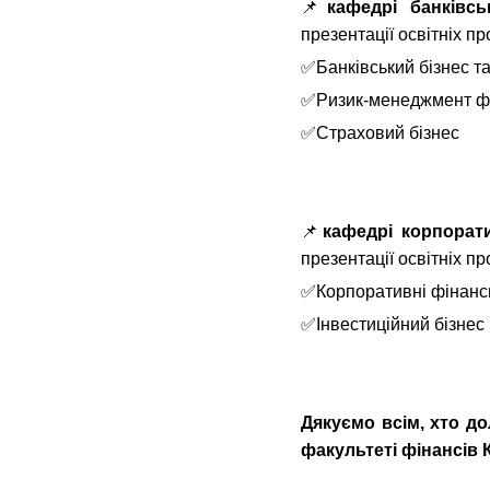
📌
кафедрі банківс
презентації освітніх пр
✅Банківський бізнес т
✅Ризик-менеджмент фі
✅Страховий бізнес
📌
кафедрі корпорат
презентації освітніх пр
✅Корпоративні фінанси
✅Інвестиційний бізнес
Дякуємо всім, хто до
факультеті фінансів 