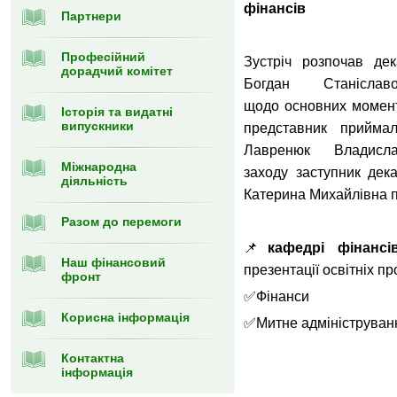
фінансів
Партнери
Професійний
Зустріч розпочав де
дорадчий комітет
Богдан Станіслав
щодо основних моменті
Історія та видатні
випускники
представник приймал
Лавренюк Владисл
Міжнародна
заходу заступник дек
діяльність
Катерина Михайлівна 
Разом до перемоги
📌
кафедрі фінанс
Наш фінансовий
презентації освітніх пр
фронт
✅Фінанси
Корисна інформація
✅Митне адмініструван
Контактна
інформація