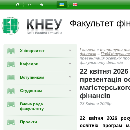
Факультет фін
Головна
»
Інститути та
Університет
фінансів
»
Події факульт
презентація освітніх про
факультету фінансів
Кафедри
22 квітня 2026
Вступникам
презентація о
магістерськог
Студентам
фінансів
Вчена рада
23 Квітня 2026р.
факультету
22 квітня 2026 рок
Проєкти
освітніх програм м