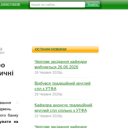
 користувачів
ра
ОСТАННІ НОВИНИ
про
Чергове засідання кафедри
ро
відбудеться 26.06.2026
ичні
26 Червня 2026р.
Відбувся традиційний круглий
стіл з УТФА
26 Червня 2026р.
ування
Кафедра анонсує традиційний
джень
круглий стіл спільно з УТФА
ого банку
22 Червня 2026р.
увати на
Чергове засідання кафедри