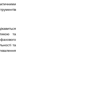
ктичними
трументів
цікавиться
ітикою та
фахового
льності та
 ухвалення