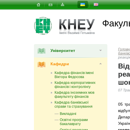
Факуль
Головн
Університет
банків
реакці
Кафедри
Від
реа
Кафедра фінансів імені
Віктора Федосова
шо
Кафедра корпоративних
фінансів і контролінгу
07 Тра
Кафедра іноземних мов
факультету фінансів
Кафедра банківської
05 тр
справи та страхування
відбу
Викладачі
Депар
Освітні програми
Украї
бакалаврату
геопо