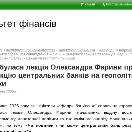
Увійти
Реєстрація нових
тет фінансів
а
»
Інститути та факультети
»
Факультет фінансів
»
Кафедри
»
Кафед
ської справи та страхування
»
Події
»
Відбулася лекція Олександра Фарини 
ю центральних банків на геополітичні шоки
булася лекція Олександра Фарини п
кцію центральних банків на геополіт
ки
вня 2026р.
авня 2026 року за ініціативи кафедри банківської справи та страх
лася лекція Олександра Фарини, начальника відділу дослі
таменту монетарної політики та економічного аналізу Національн
ни, на тему
«Чи повинен і чи може центральний банк реаг
літичні шоки?»
.