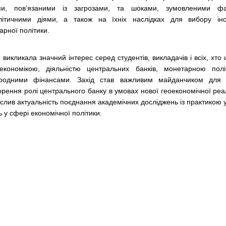
ми, пов’язаними із загрозами, та шоками, зумовленими фа
літичними діями, а також на їхніх наслідках для вибору інс
арної політики.
 викликала значний інтерес серед студентів, викладачів і всіх, хто 
економікою, діяльністю центральних банків, монетарною пол
родними фінансами. Захід став важливим майданчиком для 
орення ролі центрального банку в умовах нової геоекономічної реа
еслив актуальність поєднання академічних досліджень із практикою
 у сфері економічної політики.