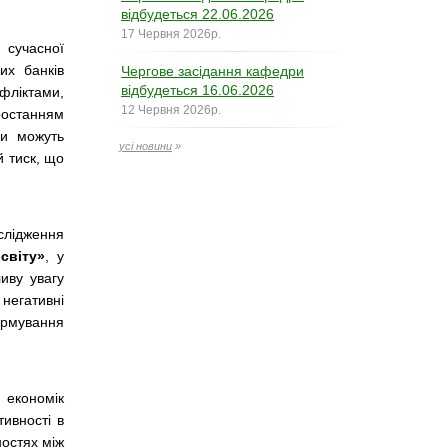
відбудеться 22.06.2026
17 Червня 2026р.
сучасної
их банків
Чергове засідання кафедри
відбудеться 16.06.2026
ліктами,
12 Червня 2026р.
останням
ки можуть
усі новини
»
й тиск, що
слідження
світу»
, у
иву увагу
 негативні
ормування
 економік
тивності в
ностях між