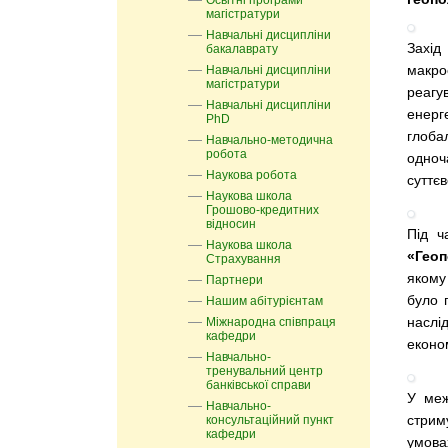
Освітні програми
магістратури
Навчальні дисципліни
Захі
бакалаврату
макро
Навчальні дисципліни
магістратури
реагу
Навчальні дисципліни
енер
PhD
глоба
Навчально-методична
робота
одноч
Наукова робота
суттє
Наукова школа
Грошово-кредитних
відносин
Під ч
Наукова школа
«Геоп
Страхування
якому
Партнери
було 
Нашим абітурієнтам
наслі
Міжнародна співпраця
кафедри
економ
Навчально-
тренувальний центр
банківської справи
У меж
Навчально-
стрим
консультаційний пункт
кафедри
умова