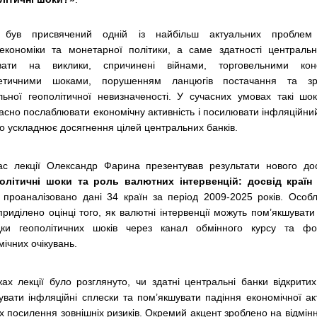
д був присвячений одній із найбільш актуальних проблем 
економіки та монетарної політики, а саме здатності центральн
вати на виклики, спричинені війнами, торговельними конф
гетичними шоками, порушенням ланцюгів постачання та зр
льної геополітичної невизначеності. У сучасних умовах такі шо
асно послаблювати економічну активність і посилювати інфляційни
во ускладнює досягнення цілей центральних банків.
ас лекції Олександр Фарина презентував результати нового до
олітичні шоки та роль валютних інтервенцій: досвід країн 
 проаналізовано дані 34 країн за період 2009-2025 років. Особл
приділено оцінці того, як валютні інтервенції можуть пом’якшувати
дки геополітичних шоків через канал обмінного курсу та ф
ічних очікувань.
ах лекції було розглянуто, чи здатні центральні банки відкритих
увати інфляційні сплески та пом’якшувати падіння економічної ак
х посилення зовнішніх ризиків. Окремий акцент зроблено на відмін