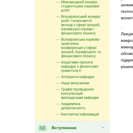
Міжнародний конкурс
шока
студентських наукових
робіт
геопо
Всеукраїнський конкурс
монет
робіт талановитої
молоді у сфері грошей,
банківської справи і
фінансового бізнесу
Лекція
Всеукраїнська науково-
макро
практична
міжна
конференція у сфері
грошей, банківського та
обгов
фінансового бізнесу
підкр
Ініціативні проєкти
рішень
кафедри з фінансової
грамотності
Аспіранти кафедри
Наші випускники
Графік проведення
консультацій
викладачами кафедри
Академічна
доброчесність
Контактна інформація
Вступникам