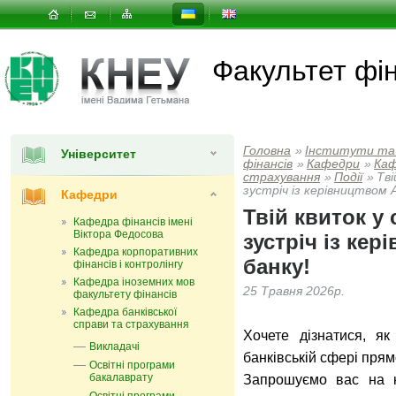
Факультет фін
Головна
»
Інститути та
Університет
фінансів
»
Кафедри
»
Каф
страхування
»
Події
»
Тві
зустріч із керівництвом 
Кафедри
Твій квиток у 
Кафедра фінансів імені
Віктора Федосова
зустріч із ке
Кафедра корпоративних
банку!
фінансів і контролінгу
Кафедра іноземних мов
25 Травня 2026р.
факультету фінансів
Кафедра банківської
справи та страхування
Хочете дізнатися, як
Викладачі
банківській сфері прям
Освітні програми
бакалаврату
Запрошуємо вас на к