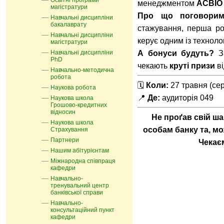
Освітні програми
менеджментом
АСВІО
магістратури
Про що поговорим
Навчальні дисципліни
бакалаврату
стажування, перша роб
Навчальні дисципліни
керує одним із технолог
магістратури
Навчальні дисципліни
А бонуси будуть?
Зв
PhD
чекають
круті призи
ві
Навчально-методична
робота
🗓
Коли:
27 травня (се
Наукова робота
📍
Де:
аудиторія 049
Наукова школа
Грошово-кредитних
відносин
Не проґав свій ш
Наукова школа
особам банку та, мо
Страхування
Партнери
Чекаєм
Нашим абітурієнтам
Міжнародна співпраця
кафедри
Навчально-
тренувальний центр
банківської справи
Навчально-
консультаційний пункт
кафедри