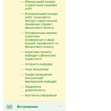
Міжнародний конкурс
студентських наукових
робіт
Всеукраїнський конкурс
робіт талановитої
молоді у сфері грошей,
банківської справи і
фінансового бізнесу
Всеукраїнська науково-
практична
конференція у сфері
грошей, банківського та
фінансового бізнесу
Ініціативні проєкти
кафедри з фінансової
грамотності
Аспіранти кафедри
Наші випускники
Графік проведення
консультацій
викладачами кафедри
Академічна
доброчесність
Контактна інформація
Вступникам