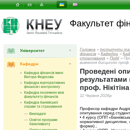
Факультет фін
Головна
»
Інститути та
Університет
фінансів
»
Кафедри
»
Каф
страхування
»
Події
»
Пр
вивчення дисциплін проф. 
Кафедри
Проведені оп
Кафедра фінансів імені
Віктора Федосова
результатами
Кафедра корпоративних
проф. Нікітіна 
фінансів і контролінгу
Кафедра іноземних мов
11 Червня 2026р.
факультету фінансів
Кафедра банківської
справи та страхування
Професор кафедри Андрій 
опитування серед студент
Викладачі
• 4 курсу (ОПП «Банківськ
Освітні програми
нормативної дисципліни, 
бакалаврату
форми).;