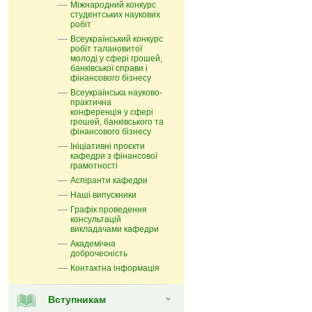
Міжнародний конкурс
студентських наукових
робіт
Всеукраїнський конкурс
робіт талановитої
молоді у сфері грошей,
банківської справи і
фінансового бізнесу
Всеукраїнська науково-
практична
конференція у сфері
грошей, банківського та
фінансового бізнесу
Ініціативні проєкти
кафедри з фінансової
грамотності
Аспіранти кафедри
Наші випускники
Графік проведення
консультацій
викладачами кафедри
Академічна
доброчесність
Контактна інформація
Вступникам