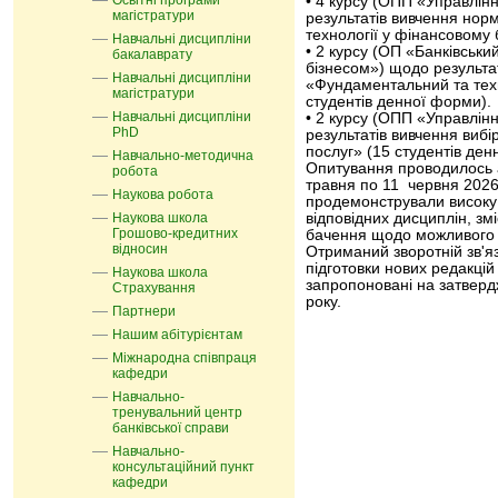
Освітні програми
• 4 курсу (ОПП «Управлін
магістратури
результатів вивчення нор
технології у фінансовому 
Навчальні дисципліни
• 2 курсу (ОП «Банківськи
бакалаврату
бізнесом») щодо результат
Навчальні дисципліни
«Фундаментальний та техн
магістратури
студентів денної форми).
Навчальні дисципліни
• 2 курсу (ОПП «Управлін
PhD
результатів вивчення вибі
послуг» (15 студентів ден
Навчально-методична
Опитування проводилось 
робота
травня по 11 червня 2026 
Наукова робота
продемонстрували високу 
Наукова школа
відповідних дисциплін, з
Грошово-кредитних
бачення щодо можливого 
відносин
Отриманий зворотній зв'яз
підготовки нових редакці
Наукова школа
запропоновані на затверд
Страхування
року.
Партнери
Нашим абітурієнтам
Міжнародна співпраця
кафедри
Навчально-
тренувальний центр
банківської справи
Навчально-
консультаційний пункт
кафедри